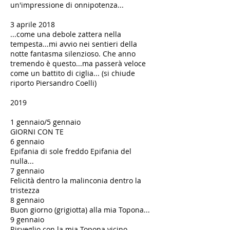
un'impressione di onnipotenza...
3 aprile 2018
...come una debole zattera nella
tempesta...mi avvio nei sentieri della
notte fantasma silenzioso. Che anno
tremendo è questo...ma passerà veloce
come un battito di ciglia... (si chiude
riporto Piersandro Coelli)
2019
1 gennaio/5 gennaio
GIORNI CON TE
6 gennaio
Epifania di sole freddo Epifania del
nulla...
7 gennaio
Felicità dentro la malinconia dentro la
tristezza
8 gennaio
Buon giorno (grigiotta) alla mia Topona...
9 gennaio
Risveglio con la mia Topona vicino...