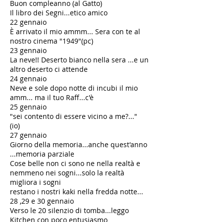
Buon compleanno (al Gatto)
Il libro dei Segni...etico amico
22 gennaio
È arrivato il mio ammm... Sera con te al
nostro cinema "1949"(pc)
23 gennaio
La neve!! Deserto bianco nella sera ...e un
altro deserto ci attende
24 gennaio
Neve e sole dopo notte di incubi il mio
amm... ma il tuo Raff...c'è
25 gennaio
"sei contento di essere vicino a me?..."
(io)
27 gennaio
Giorno della memoria...anche quest'anno
...memoria parziale
Cose belle non ci sono ne nella realtà e
nemmeno nei sogni...solo la realtà
migliora i sogni
restano i nostri kaki nella fredda notte...
28 ,29 e 30 gennaio
Verso le 20 silenzio di tomba...leggo
Kitchen con poco entusiasmo