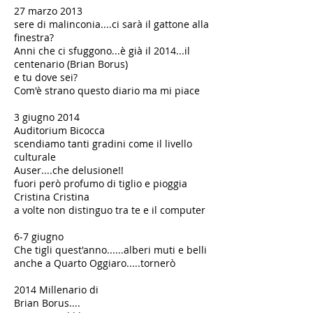
​​27 marzo 2013
sere di malinconia....ci sarà il gattone alla
finestra?
​​Anni che ci sfuggono...è già il 2014...il
centenario (Brian Borus)
e tu dove sei?
Com'è strano questo diario ma mi piace
​​3 giugno 2014
Auditorium Bicocca
scendiamo tanti gradini come il livello
culturale
​Auser....che delusione!!
fuori però profumo di tiglio e pioggia
​Cristina Cristina
a volte non distinguo tra te e il computer
​6-7 giugno
Che tigli quest'anno......alberi muti e belli
anche a Quarto Oggiaro.....tornerò
2014 Millenario di
Brian Borus....