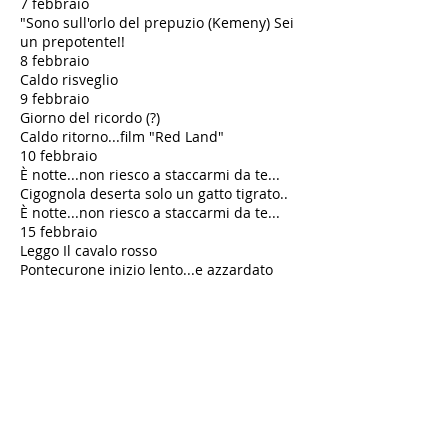
7 febbraio
"Sono sull'orlo del prepuzio (Kemeny) Sei
un prepotente!!
​8 febbraio
Caldo risveglio
9 febbraio
Giorno del ricordo (?)
Caldo ritorno...film "Red Land"
10 febbraio
È notte...non riesco a staccarmi da te...
Cigognola deserta solo un gatto tigrato..
È notte...non riesco a staccarmi da te...
15 febbraio
Leggo Il cavalo rosso
Pontecurone inizio lento...e azzardato
Musica per noi!!!
16 febbraio
Mattino turbolento
...riposino con la mia Topona...
17 febbraio
Voglia di musica
Viaggio con te
Cascina Linterno cartolina sbiadita
18 - 23 febbraio