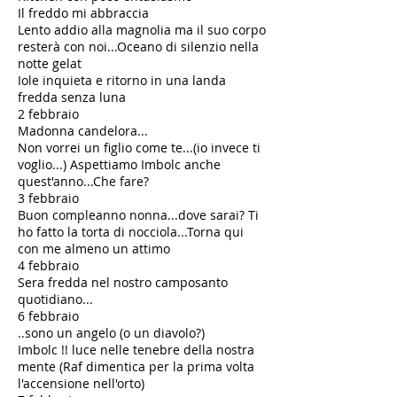
Il freddo mi abbraccia
Lento addio alla magnolia ma il suo corpo
resterà con noi...Oceano di silenzio nella
notte gelat
Iole inquieta e ritorno in una landa
fredda senza luna
2 febbraio
Madonna candelora...
Non vorrei un figlio come te...(io invece ti
voglio...) Aspettiamo Imbolc anche
quest'anno...Che fare?
3 febbraio
Buon compleanno nonna...dove sarai? Ti
ho fatto la torta di nocciola...Torna qui
con me almeno un attimo
4 febbraio
Sera fredda nel nostro camposanto
quotidiano...
6 febbraio
..sono un angelo (o un diavolo?)
Imbolc !! luce nelle tenebre della nostra
mente (Raf dimentica per la prima volta
l'accensione nell'orto)