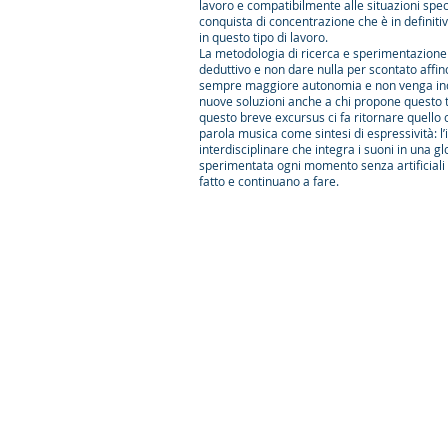
lavoro e compatibilmente alle situazioni spec
conquista di concentrazione che è in definitiv
in questo tipo di lavoro.
La metodologia di ricerca e sperimentazione 
deduttivo e non dare nulla per scontato affin
sempre maggiore autonomia e non venga inca
nuove soluzioni anche a chi propone questo ti
questo breve excursus ci fa ritornare quello c
parola musica come sintesi di espressività: l’
interdisciplinare che integra i suoni in una gl
sperimentata ogni momento senza artificiali d
fatto e continuano a fare.