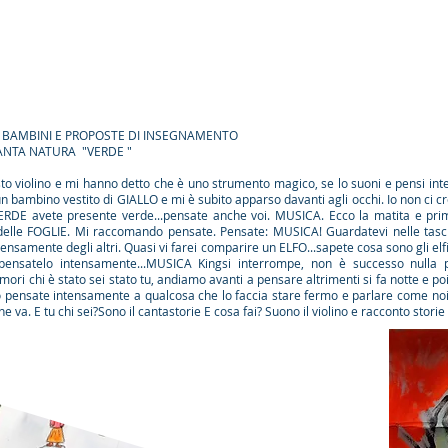
DI MUSICALI PER I BAMBINI E PROPOSTE
TANTA NATURA "VERDE "
to violino e mi hanno detto che è uno strumento magico, se lo suoni e pensi in
 bambino vestito di GIALLO e mi è subito apparso davanti agli occhi. Io non ci c
ERDE avete presente verde...pensate anche voi. MUSICA. Ecco la matita e prim
delle FOGLIE. Mi raccomando pensate. Pensate: MUSICA! Guardatevi nelle tas
tensamente degli altri. Quasi vi farei comparire un ELFO...sapete cosa sono gli elfi
a pensatelo intensamente...MUSICA Kingsi interrompe, non è successo null
ri chi è stato sei stato tu, andiamo avanti a pensare altrimenti si fa notte e p
pensate intensamente a qualcosa che lo faccia stare fermo e parlare come noi.
va. E tu chi sei?Sono il cantastorie E cosa fai? Suono il violino e racconto storie