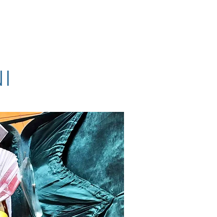
ti popolari - teatro
Storia
Pubblicazioni su giornali
Poesia
I