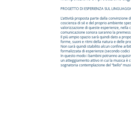
PROGETTO DI ESPERIENZA SUL LINGUAG
L’attività proposta parte dalla convinzione
coscienza di sé e del proprio ambiente spess
valorizzazione di queste esperienze, nella 
comunicazione sonora saranno la premessa
Il più ampio spazio sarà quindi dato a propos
forme, suoni e ritmi della natura e delle pro
Non sarà quindi stabilito alcun confine arbi
formalizzata di esperienze (secondo codici il
In questo modo i bambini potranno acquisire
un atteggiamento attivo in cui la musica è 
sognatoria contemplazione del “bello” musi