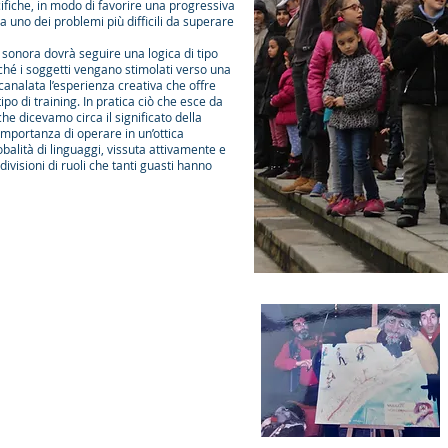
ifiche, in modo di favorire una progressiva
a uno dei problemi più difficili da superare
sonora dovrà seguire una logica di tipo
ché i soggetti vengano stimolati verso una
nalata l’esperienza creativa che offre
po di training. In pratica ciò che esce da
he dicevamo circa il significato della
importanza di operare in un’ottica
obalità di linguaggi, vissuta attivamente e
ivisioni di ruoli che tanti guasti hanno