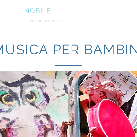
FAELE
NOBILE
Su di Lui
Percorso musicale
Gallery e Video
Ballate - can
MUSICA PER BAMBIN