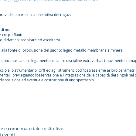
revede la partecipazione attiva dei ragazzi.
di noi.
 corpo flauto.
o didattico: ascoltare ed ascoltarsi.
 alla fonte di produzione del suono: legno metallo membrane e minerali.
ento-musica e collegamento con altre discipline extraverbali (movimento immagin
io allo strumentario Orff ed agli strumenti codificati assieme ai loro parametri
ali, privilegiando l’osservazione e l’integrazione delle capacità dei singoli nel c
 disposizione ed eventuale costruzione di uno spettacolo.
e e come materiale costitutivo.
 eventi