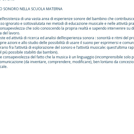
GIO SONORO NELLA SCUOLA MATERNA
 dell’esistenza di una vasta area di esperienze sonore del bambino che contribuis
o ignorato e sottovalutata nei metodi di educazione musicale e nelle attività pra
consapevolezza che solo conoscendo la propria realtà e sapendo intervenire su di
 del lavoro.
te ed attività di ricerca ed analisi dell’esperienza sonora : sonorità e ritmi del pro
prie azioni e allo studio delle possibilità di usare il suono per esprimersi e comun
trario fra l’attività di esplorazione del sonoro e l’attività musicale: quest’ulti
 più possibile stabiliti dai bambini).
 consapevolezza del fatto che la musica è un linguaggio (incomprensibile solo pe
comunicazione (da inventare, comprendere, modificare), ben lontano da concezione
cale.