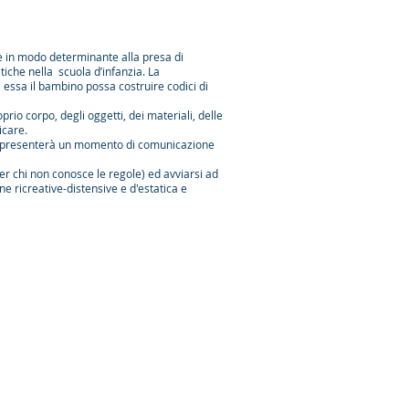
ce in modo determinante alla presa di
tiche nella scuola d’infanzia. La
 essa il bambino possa costruire codici di
prio corpo, degli oggetti, dei materiali, delle
icare.
ma rappresenterà un momento di comunicazione
r chi non conosce le regole) ed avviarsi ad
 ricreative-distensive e d'estatica e