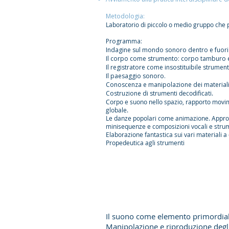
​Metodologia:
Laboratorio di piccolo o medio gruppo che p
Programma:
Indagine sul mondo sonoro dentro e fuori 
Il corpo come strumento: corpo tamburo e
Il registratore come insostituibile strument
Il paesaggio sonoro.
Conoscenza e manipolazione dei materiali
Costruzione di stru
menti decodificati.
Corpo e suono nello spazio, rapporto movim
globale.
Le danze popolari come animazione. Approcc
minisequenze e composizioni vocali e strument
Elaborazione fantastica sui vari materiali a
Propedeutica agli strumenti
Il suono come elemento primordial
Manipolazione e riproduzione degli